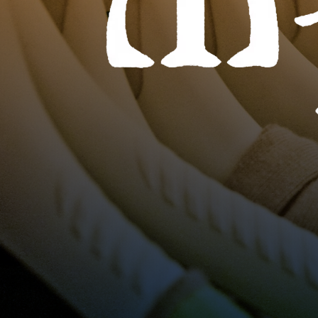
Das Durchlesen kann ein bisschen lästig sein, ist aber notwendig, u
Casino Gratis Bonus 2026 Angebot Sichern