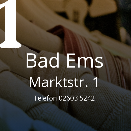
m den Spielern zu helfen, die Bedingungen der Spielautomaten auf ein
Bad Ems
Marktstr. 1
Telefon 02603 5242