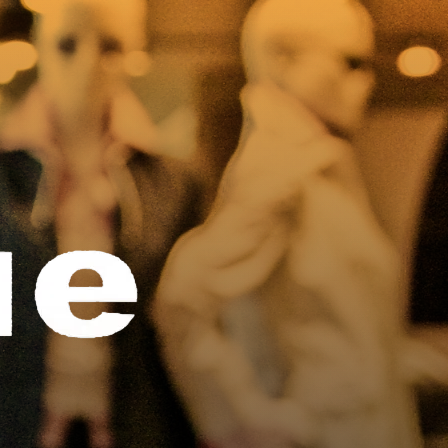
sich anmelden und in den südafrikanischen Online-Casinos spielen.
der Benutzeroberfläche meistens am unteren Bildschirmrand und
Oberfläche erstellt.