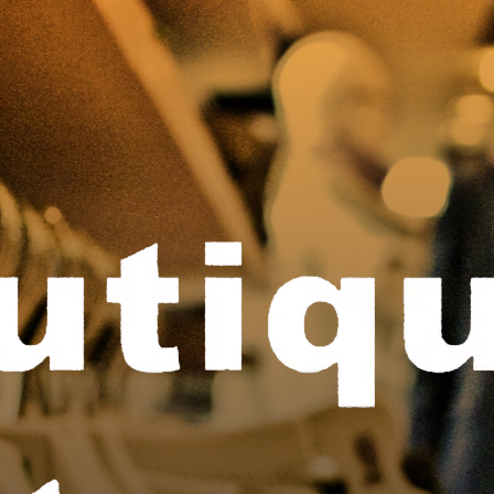
 hat nun auch eine mobile App für alle Android Geräte.
deutet jedoch nicht, dass Sie gegen das Gesetz verstoßen, wenn Sie 
m Roulette-Spiel befindet sich der von den Spielern verwendete Teil 
igen Grafiken, Soundeffekten und einer äußerst benutzerfreundlichen 
zahlung eine 200% ige Übereinstimmung erhalten.
lle Bonuscodes zu überwachen.
icherheitstechnologie verwendet, sodass Sie beruhigt sein können.