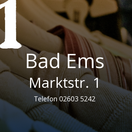
m den Spielern zu helfen, die Bedingungen der Spielautomaten auf ein
Bad Ems
Marktstr. 1
Telefon 02603 5242