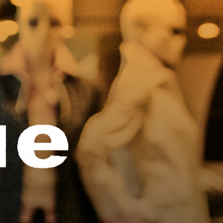
sich anmelden und in den südafrikanischen Online-Casinos spielen.
der Benutzeroberfläche meistens am unteren Bildschirmrand und
Oberfläche erstellt.